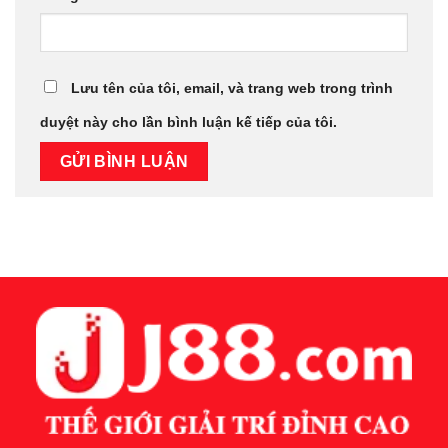
Lưu tên của tôi, email, và trang web trong trình
duyệt này cho lần bình luận kế tiếp của tôi.