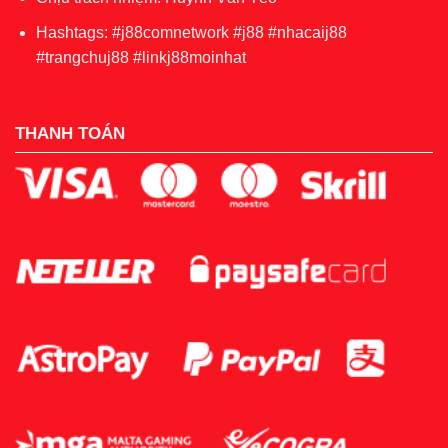
Hashtags: #j88comnetwork #j88 #nhacaij88
#trangchuj88 #linkj88moinhat
THANH TOÁN