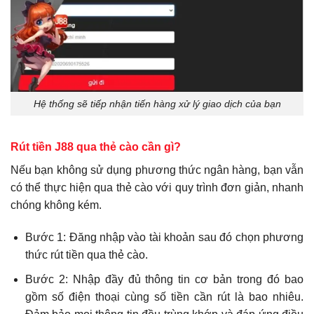
Hệ thống sẽ tiếp nhận tiến hàng xử lý giao dịch của bạn
Rút tiền J88 qua thẻ cào cần gì?
Nếu bạn không sử dụng phương thức ngân hàng, bạn vẫn
có thể thực hiện qua thẻ cào với quy trình đơn giản, nhanh
chóng không kém.
Bước 1: Đăng nhập vào tài khoản sau đó chọn phương
thức rút tiền qua thẻ cào.
Bước 2: Nhập đầy đủ thông tin cơ bản trong đó bao
gồm số điện thoại cùng số tiền cần rút là bao nhiêu.