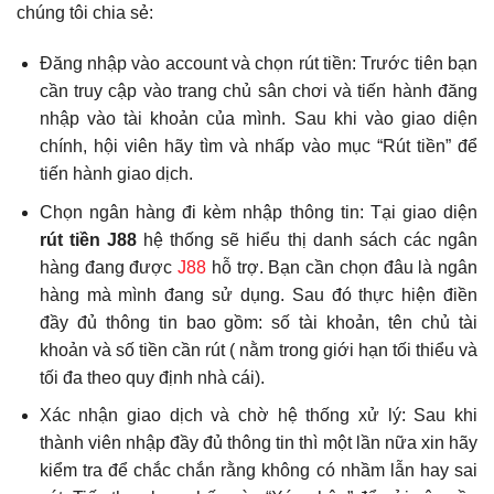
chúng tôi chia sẻ:
Đăng nhập vào account và chọn rút tiền: Trước tiên bạn
cần truy cập vào trang chủ sân chơi và tiến hành đăng
nhập vào tài khoản của mình. Sau khi vào giao diện
chính, hội viên hãy tìm và nhấp vào mục “Rút tiền” để
tiến hành giao dịch.
Chọn ngân hàng đi kèm nhập thông tin: Tại giao diện
rút tiền J88
hệ thống sẽ hiểu thị danh sách các ngân
hàng đang được
J88
hỗ trợ. Bạn cần chọn đâu là ngân
hàng mà mình đang sử dụng. Sau đó thực hiện điền
đầy đủ thông tin bao gồm: số tài khoản, tên chủ tài
khoản và số tiền cần rút ( nằm trong giới hạn tối thiểu và
tối đa theo quy định nhà cái).
Xác nhận giao dịch và chờ hệ thống xử lý: Sau khi
thành viên nhập đầy đủ thông tin thì một lần nữa xin hãy
kiểm tra để chắc chắn rằng không có nhầm lẫn hay sai