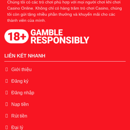
Chúng tôi có các trò chơi phù hợp với mọi người chơi khi chơi
Casino Online. Không chỉ có hàng trăm trò chơi Casino, chúng
tôi còn gửi tặng nhiều phần thưởng và khuyến mãi cho các
thành viên của mình.
LIÊN KẾT NHANH
Giới thiệu
Đăng ký
Đăng nhập
Nạp tiền
Rút tiền
Đại lý