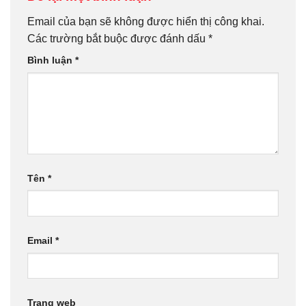
Email của bạn sẽ không được hiển thị công khai.
Các trường bắt buộc được đánh dấu
*
Bình luận
*
Tên
*
Email
*
Trang web