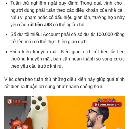
Tuân thủ nghiêm ngặt quy định: Trong quá trình chơi,
người dùng phải tuân theo các điều khoản của nhà cái.
Nếu vi phạm hoặc có dấu hiệu gian lận, trường hợp này
yêu cầu
rút tiền J88
có thể bị từ chối.
Số dư tối thiểu: Account phải có số dư từ 100.000 đồng
trở lên mới có thể thực hiện giao dịch.
Điều kiện khuyến mãi: Nếu giao dịch rút tiền từ tiền
thưởng khuyến mãi, bạn cần hoàn thành số vòng cược
theo yêu cầu trước khi rút.
Việc đảm bảo tuân thủ những điều kiện này giúp quá trình
rút diễn ra thuận lợi cũng như nhanh chóng hơn.