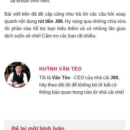
tài khoản vĩnh viễn.
Bài viết trên đã đề cập cũng như trả lời các câu hỏi xoay
quanh nội dung
rút tiền J88
. Hy vọng qua những chia vừa
rồi phần nào hỗ trợ bạn hiểu thêm và có những lần giao
dịch suôn sẻ nhé! Cảm ơn các bạn rất nhiều.
HUỲNH VĂN TÈO
Tôi là
Văn Tèo
- CEO của nhà cái
J88
,
hãy theo dõi tôi để không bỏ lỡ bất cứ
thông báo quan trọng nào từ nhá cái nhé!
Để lại một bình luận