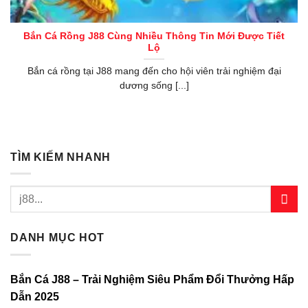
J88
J88 đã trở thành điểm đến quen thuộc cho những người
Bắn Cá Rồng J88 Cùng Nhiều Thông Tin Mới Được Tiết
yêu thích trò chơi bắn cá nhờ vào sự đa dạng và hấp dẫn
Lộ
mà nó mang lại. Tại đây, người chơi có thể thoải mái lựa
Bắn cá rồng tại J88 mang đến cho hội viên trải nghiệm đại
chọn giữa nhiều phiên bản game bắn cá khác nhau, mỗi
dương sống [...]
trò chơi đều được thiết kế để mang đến trải nghiệm giải trí
độc đáo và thú vị.
TÌM KIẾM NHANH
DANH MỤC HOT
Bắn Cá J88 – Trải Nghiệm Siêu Phẩm Đổi Thưởng Hấp
Một vài trò chơi nổi bật nhất tại sảnh bắn cá J88
Dẫn 2025