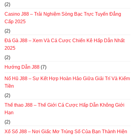
(2)
Siêu thị săn cá
Casino J88 – Trải Nghiệm Sòng Bạc Trực Tuyến Đẳng
Cấp 2025
Một trong những trò chơi được yêu thích tại sảnh
bắn cá
J88
chính là siêu thị săn cá. Tựa game này thu hút người
(2)
chơi nhờ vào sự đa dạng về chủng loại cá, từ những loài
Đá Gà J88 – Xem Và Cá Cược Chiến Kê Hấp Dẫn Nhất
cá phổ thông đến những loài cá quý hiếm. Nhiệm vụ của
2025
bạn là sử dụng vũ khí để tiêu diệt các loài cá và nhận phần
(2)
thưởng tương ứng với giá trị của chúng.
Hướng Dẫn J88
(7)
Để thành công trong trò chơi này bạn cần có chiến lược
Nổ Hũ J88 – Sự Kết Hợp Hoàn Hảo Giữa Giải Trí Và Kiếm
hợp lý trong việc sử dụng các công cụ hỗ trợ giúp tăng cơ
Tiền
hội tiêu diệt mục tiêu. Các phần thưởng bạn nhận được từ
(2)
việc bắn cá có thể dùng để nâng cấp vũ khí hoặc đổi thành
tiền.
Thể thao J88 – Thế Giới Cá Cược Hấp Dẫn Không Giới
Hạn
Bắn cá ăn tiền
(2)
Tiếp theo trong danh sách trò chơi tại
bắn cá J88
là bắn cá
Xổ Số J88 – Nơi Giấc Mơ Trúng Số Của Bạn Thành Hiện