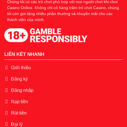
Chúng tôi có các trò chơi phù hợp với mọi người chơi khi chơi
Casino Online. Không chỉ có hàng trăm trò chơi Casino, chúng
tôi còn gửi tặng nhiều phần thưởng và khuyến mãi cho các
thành viên của mình.
LIÊN KẾT NHANH
Giới thiệu
Đăng ký
Đăng nhập
Nạp tiền
Rút tiền
Đại lý