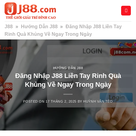
Skip
to
content
J88
»
Hướng Dẫn J88
»
Đăng Nhập J88 Liền Tay
Rinh Quà Khủng Về Ngay Trong Ngày
HƯỚNG DẪN J88
Đăng Nhập J88 Liền Tay Rinh Quà
Khủng Về Ngay Trong Ngày
POSTED ON
17 THÁNG 2, 2025
BY
HUỲNH VĂN TÈO