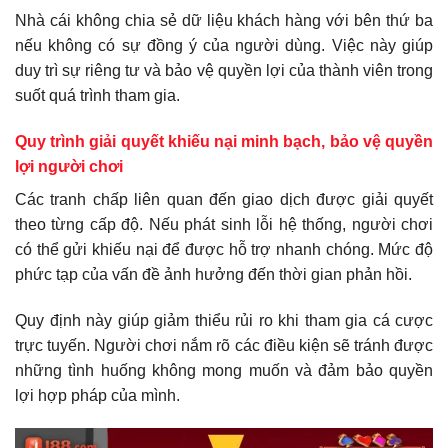
Nhà cái không chia sẻ dữ liệu khách hàng với bên thứ ba
nếu không có sự đồng ý của người dùng. Việc này giúp
duy trì sự riêng tư và bảo vệ quyền lợi của thành viên trong
suốt quá trình tham gia.
Quy trình giải quyết khiếu nại minh bạch, bảo vệ quyền
lợi người chơi
Các tranh chấp liên quan đến giao dịch được giải quyết
theo từng cấp độ. Nếu phát sinh lỗi hệ thống, người chơi
có thể gửi khiếu nại để được hỗ trợ nhanh chóng. Mức độ
phức tạp của vấn đề ảnh hưởng đến thời gian phản hồi.
Quy định này giúp giảm thiểu rủi ro khi tham gia cá cược
trực tuyến. Người chơi nắm rõ các điều kiện sẽ tránh được
những tình huống không mong muốn và đảm bảo quyền
lợi hợp pháp của mình.