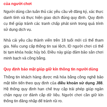
của người chơi
Người dùng cần tuân thủ các yêu cầu về đăng ký, xác thực
danh tính và thực hiện giao dịch đúng quy định. Quy định
cụ thể giúp tránh các tranh chấp phát sinh trong quá trình
sử dụng dịch vụ.
Nhà cái yêu cầu thành viên trên 18 tuổi mới có thể tham
gia. Nếu cung cấp thông tin sai lệch, ID người chơi có thể
bị tạm khóa hoặc hủy bỏ. Điều này giúp đảm bảo sân chơi
minh bạch và công bằng.
Quy định bảo mật giúp giữ kín thông tin người dùng
Thông tin khách hàng được mã hóa bằng công nghệ bảo
mật tiên tiến theo quy định của
điều khoản sử dụng J88
.
Hệ thống quy định hạn chế truy cập trái phép giúp ngăn
chặn nguy cơ đánh cắp dữ liệu. Người chơi cần giữ kín
thông tin đăng nhập để tránh rủi ro.